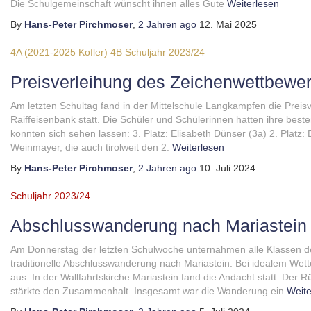
Die Schulgemeinschaft wünscht ihnen alles Gute
Weiterlesen
By
Hans-Peter Pirchmoser
,
2 Jahren
ago
12. Mai 2025
4A (2021-2025 Kofler)
4B
Schuljahr 2023/24
Preisverleihung des Zeichenwettbewe
Am letzten Schultag fand in der Mittelschule Langkampfen die Prei
Raiffeisenbank statt. Die Schüler und Schülerinnen hatten ihre beste
konnten sich sehen lassen: 3. Platz: Elisabeth Dünser (3a) 2. Platz: D
Weinmayer, die auch tirolweit den 2.
Weiterlesen
By
Hans-Peter Pirchmoser
,
2 Jahren
ago
10. Juli 2024
Schuljahr 2023/24
Abschlusswanderung nach Mariastein
Am Donnerstag der letzten Schulwoche unternahmen alle Klassen de
traditionelle Abschlusswanderung nach Mariastein. Bei idealem Wet
aus. In der Wallfahrtskirche Mariastein fand die Andacht statt. Der
stärkte den Zusammenhalt. Insgesamt war die Wanderung ein
Weite