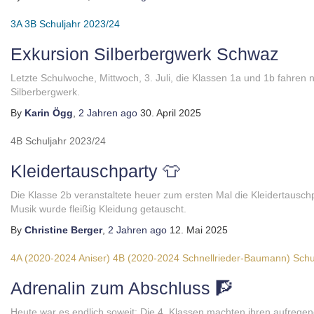
3A
3B
Schuljahr 2023/24
Exkursion Silberbergwerk Schwaz
Letzte Schulwoche, Mittwoch, 3. Juli, die Klassen 1a und 1b fahre
Silberbergwerk.
By
Karin Ögg
,
2 Jahren
ago
30. April 2025
4B
Schuljahr 2023/24
Kleidertauschparty 👕
Die Klasse 2b veranstaltete heuer zum ersten Mal die Kleidertausch
Musik wurde fleißig Kleidung getauscht.
By
Christine Berger
,
2 Jahren
ago
12. Mai 2025
4A (2020-2024 Aniser)
4B (2020-2024 Schnellrieder-Baumann)
Schu
Adrenalin zum Abschluss 🧗
Heute war es endlich soweit: Die 4. Klassen machten ihren aufrege