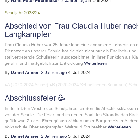
By
Hans-Peter Pirchmoser
,
2 Jahren
ago
5. Juli 2024
Schuljahr 2023/24
Abschied von Frau Claudia Huber nac
Langkampfen
Frau Claudia Huber war 25 Jahre lang eine engagierte Lehrerin an 
Dienstzeit an unserer Schule hat sie sich nicht nur als Englisch- un
stellvertretende Schulleiterin ausgezeichnet. In ihrer Funktion als Kl
geführt und maßgeblich zur Entwicklung
Weiterlesen
By
Daniel Aniser
,
2 Jahren
ago
4. Juli 2024
4A (2020-2024 Aniser)
4B (2020-2024 Schnellrieder-Baumann)
Schu
Abschlussfeier 🥳
In der letzten Woche des Schuljahres feierten die Abschlussklassen
von der Schule. Die Feier fand im neuen Saal des Strandbades Kirchbi
gefüllt war. Zu den Ehrengästen zählten unser Bürgermeister Andreas
Volksschule Oberlangkampfen Waltraud Strubreither
Weiterlesen
By
Daniel Aniser
,
2 Jahren
ago
5. Juli 2024