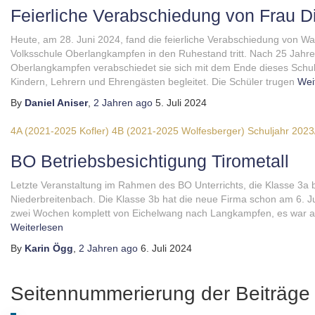
Feierliche Verabschiedung von Frau Dir
Heute, am 28. Juni 2024, fand die feierliche Verabschiedung von Waltr
Volksschule Oberlangkampfen in den Ruhestand tritt. Nach 25 Jahre
Oberlangkampfen verabschiedet sie sich mit dem Ende dieses Schulj
Kindern, Lehrern und Ehrengästen begleitet. Die Schüler trugen
Weit
By
Daniel Aniser
,
2 Jahren
ago
5. Juli 2024
4A (2021-2025 Kofler)
4B (2021-2025 Wolfesberger)
Schuljahr 2023
BO Betriebsbesichtigung Tirometall
Letzte Veranstaltung im Rahmen des BO Unterrichts, die Klasse 3a b
Niederbreitenbach. Die Klasse 3b hat die neue Firma schon am 6. Jun
zwei Wochen komplett von Eichelwang nach Langkampfen, es war abe
Weiterlesen
By
Karin Ögg
,
2 Jahren
ago
6. Juli 2024
Seitennummerierung der Beiträge