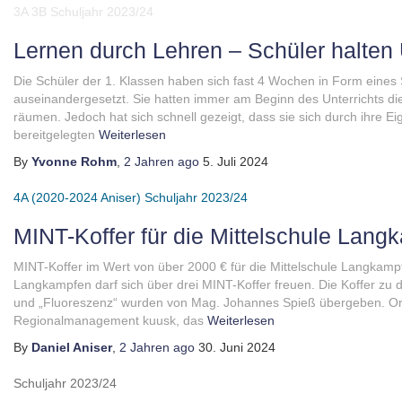
3A
3B
Schuljahr 2023/24
Lernen durch Lehren – Schüler halten 
Die Schüler der 1. Klassen haben sich fast 4 Wochen in Form eine
auseinandergesetzt. Sie hatten immer am Beginn des Unterrichts di
räumen. Jedoch hat sich schnell gezeigt, dass sie sich durch ihre E
bereitgelegten
Weiterlesen
By
Yvonne Rohm
,
2 Jahren
ago
5. Juli 2024
4A (2020-2024 Aniser)
Schuljahr 2023/24
MINT-Koffer für die Mittelschule Lang
MINT-Koffer im Wert von über 2000 € für die Mittelschule Langkampfe
Langkampfen darf sich über drei MINT-Koffer freuen. Die Koffer z
und „Fluoreszenz“ wurden von Mag. Johannes Spieß übergeben. Org
Regionalmanagement kuusk, das
Weiterlesen
By
Daniel Aniser
,
2 Jahren
ago
30. Juni 2024
Schuljahr 2023/24