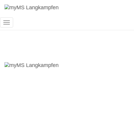
Navigation
umschalten
3B (KV Karin Ö