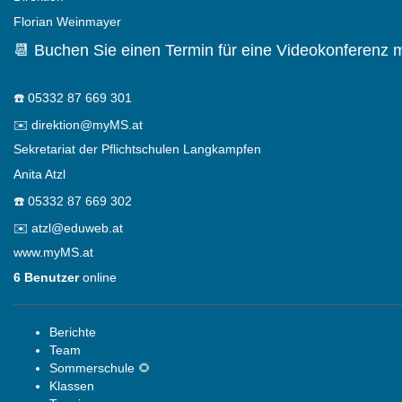
Florian Weinmayer
📆 Buchen Sie einen Termin für eine Videokonferenz m
☎️
05332 87 669 301
✉️
direktion@myMS.at
Sekretariat der Pflichtschulen Langkampfen
Anita Atzl
☎️
05332 87 669 302
✉️
atzl@eduweb.at
www.myMS.at
6 Benutzer
online
Berichte
Team
Sommerschule 🌻
Klassen