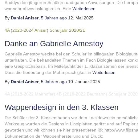
Buddys den jüngeren Schülern und gaben Anweisungen. Die Lernpartn
war sehr abwechslungsreich. Eine
Weiterlesen
By
Daniel Aniser
,
5 Jahren
ago
12. Mai 2025
4A (2020-2024 Aniser)
Schuljahr 2020/21
Danke an Gabrielle Amestoy
Gabrielle Amestoy weckte bei den Schüler im bilingualen Biologieunte
unterhalten. Die behandelten Themen im Fach Biologie lassen konkr
eine Gesprächsbasis. Im Mittelpunkt der 1. Klasse stehen der mensc
Dass die Bedeutung der Mehrsprachigkeit in
Weiterlesen
By
Daniel Aniser
,
5 Jahren
ago
10. Januar 2025
4A (2018-2022 Mairhofer)
4B (2018-2022 Baumann)
Schuljahr 2020
Wappendesign in den 3. Klassen
Die Schüler der 3. Klassen haben vor dem Lockdown ein persönlich
Werkzeug wurden die Designs in Linolplatten geritzt und auf Papier ge
geworden und wir können sie hier präsentieren 🙂: http://www.fli
Dokumentation der Wappenherstellung und Druck: