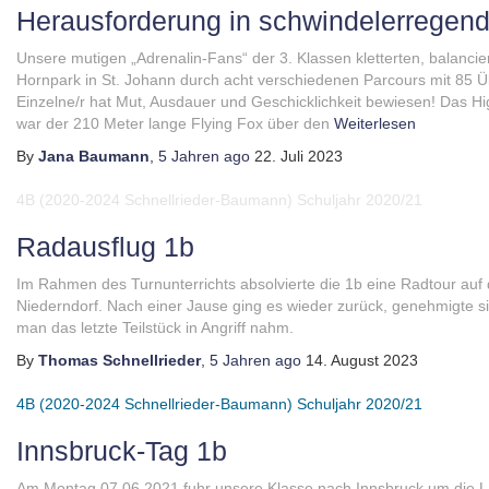
Herausforderung in schwindelerregen
Unsere mutigen „Adrenalin-Fans“ der 3. Klassen kletterten, balancier
Hornpark in St. Johann durch acht verschiedenen Parcours mit 85 
Einzelne/r hat Mut, Ausdauer und Geschicklichkeit bewiesen! Das Hi
war der 210 Meter lange Flying Fox über den
Weiterlesen
By
Jana Baumann
,
5 Jahren
ago
22. Juli 2023
4B (2020-2024 Schnellrieder-Baumann)
Schuljahr 2020/21
Radausflug 1b
Im Rahmen des Turnunterrichts absolvierte die 1b eine Radtour au
Niederndorf. Nach einer Jause ging es wieder zurück, genehmigte sic
man das letzte Teilstück in Angriff nahm.
By
Thomas Schnellrieder
,
5 Jahren
ago
14. August 2023
4B (2020-2024 Schnellrieder-Baumann)
Schuljahr 2020/21
Innsbruck-Tag 1b
Am Montag 07.06.2021 fuhr unsere Klasse nach Innsbruck um die L