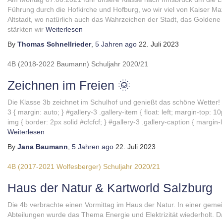
Führung durch die Hofkirche und Hofburg, wo wir viel von Kaiser Max
Altstadt, wo natürlich auch das Wahrzeichen der Stadt, das Goldene
stärkten wir
Weiterlesen
By
Thomas Schnellrieder
,
5 Jahren
ago
22. Juli 2023
4B (2018-2022 Baumann)
Schuljahr 2020/21
Zeichnen im Freien 🌞
Die Klasse 3b zeichnet im Schulhof und genießt das schöne Wetter! 
3 { margin: auto; } #gallery-3 .gallery-item { float: left; margin-top: 1
img { border: 2px solid #cfcfcf; } #gallery-3 .gallery-caption { margin-l
Weiterlesen
By
Jana Baumann
,
5 Jahren
ago
22. Juli 2023
4B (2017-2021 Wolfesberger)
Schuljahr 2020/21
Haus der Natur & Kartworld Salzburg
Die 4b verbrachte einen Vormittag im Haus der Natur. In einer ge
Abteilungen wurde das Thema Energie und Elektrizität wiederholt. Da