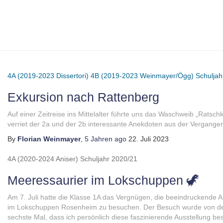
4A (2019-2023 Dissertori)
4B (2019-2023 Weinmayer/Ögg)
Schuljah
Exkursion nach Rattenberg
Auf einer Zeitreise ins Mittelalter führte uns das Waschweib „Ratschk
verriet der 2a und der 2b interessante Anekdoten aus der Vergange
By
Florian Weinmayer
,
5 Jahren
ago
22. Juli 2023
4A (2020-2024 Aniser)
Schuljahr 2020/21
Meeressaurier im Lokschuppen 🦖
Am 7. Juli hatte die Klasse 1A das Vergnügen, die beeindruckende A
im Lokschuppen Rosenheim zu besuchen. Der Besuch wurde von den 
sechste Mal, dass ich persönlich diese faszinierende Ausstellung bes