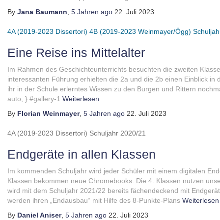
By
Jana Baumann
,
5 Jahren
ago
22. Juli 2023
4A (2019-2023 Dissertori)
4B (2019-2023 Weinmayer/Ögg)
Schuljah
Eine Reise ins Mittelalter
Im Rahmen des Geschichteunterrichts besuchten die zweiten Klassen
interessanten Führung erhielten die 2a und die 2b einen Einblick in 
ihr in der Schule erlerntes Wissen zu den Burgen und Rittern nochm
auto; } #gallery-1
Weiterlesen
By
Florian Weinmayer
,
5 Jahren
ago
22. Juli 2023
4A (2019-2023 Dissertori)
Schuljahr 2020/21
Endgeräte in allen Klassen
Im kommenden Schuljahr wird jeder Schüler mit einem digitalen Endg
Klassen bekommen neue Chromebooks. Die 4. Klassen nutzen unser
wird mit dem Schuljahr 2021/22 bereits fächendeckend mit Endgerät
werden ihren „Endausbau“ mit Hilfe des 8-Punkte-Plans
Weiterlesen
By
Daniel Aniser
,
5 Jahren
ago
22. Juli 2023