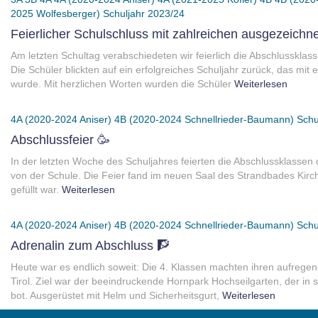
2025 Wolfesberger)
Schuljahr 2023/24
Feierlicher Schulschluss mit zahlreichen ausgezeichn
Am letzten Schultag verabschiedeten wir feierlich die Abschlusskla
Die Schüler blickten auf ein erfolgreiches Schuljahr zurück, das mi
wurde. Mit herzlichen Worten wurden die Schüler
Weiterlesen
4A (2020-2024 Aniser)
4B (2020-2024 Schnellrieder-Baumann)
Schu
Abschlussfeier 🥳
In der letzten Woche des Schuljahres feierten die Abschlussklassen
von der Schule. Die Feier fand im neuen Saal des Strandbades Kirchbi
gefüllt war.
Weiterlesen
4A (2020-2024 Aniser)
4B (2020-2024 Schnellrieder-Baumann)
Schu
Adrenalin zum Abschluss 🧗
Heute war es endlich soweit: Die 4. Klassen machten ihren aufrege
Tirol. Ziel war der beeindruckende Hornpark Hochseilgarten, der in
bot. Ausgerüstet mit Helm und Sicherheitsgurt,
Weiterlesen