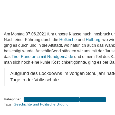
Am Montag 07.06.2021 fuhr unsere Klasse nach Innsbruck u
Nach einer Führung durch die
Hofkirche
und
Hofburg
, wo wir
ging es durch und in die Altstadt, wo natürlich auch das Wah
besichtigt wurde. Anschließend stärkten wir uns mit der Jau
das
Tirol-Panorama mit Rundgemälde
und eimem Teil des K
man sich noch eine kühle Köstlichkeit gönnte, ging es per Ba
Aufgrund des Lockdowns im vorigen Schuljahr hatte
Tage in der Volksschule.
Kategorien:
4B (2020-2024 Schnellrieder-Baumann)
Schuljahr 2020/21
Tags:
Geschichte und Politische Bildung