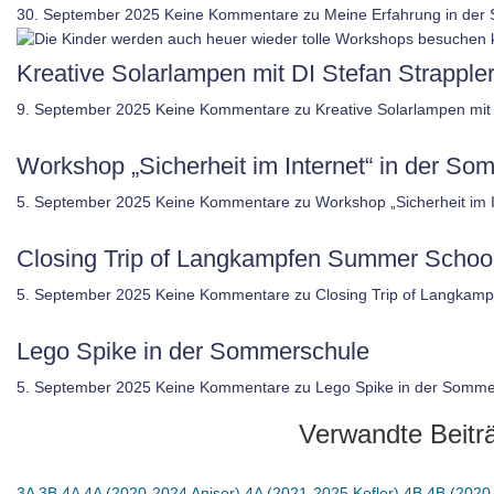
30. September 2025
Keine Kommentare
zu Meine Erfahrung in der
Kreative Solarlampen mit DI Stefan Strappler
9. September 2025
Keine Kommentare
zu Kreative Solarlampen mit 
Workshop „Sicherheit im Internet“ in der 
5. September 2025
Keine Kommentare
zu Workshop „Sicherheit im
Closing Trip of Langkampfen Summer Schoo
5. September 2025
Keine Kommentare
zu Closing Trip of Langkam
Lego Spike in der Sommerschule
5. September 2025
Keine Kommentare
zu Lego Spike in der Somme
Verwandte Beitr
3A
3B
4A
4A (2020-2024 Aniser)
4A (2021-2025 Kofler)
4B
4B (2020