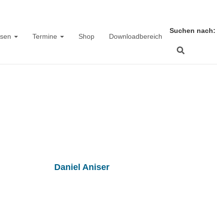
Suchen nach:
ssen
Termine
Shop
Downloadbereich
Abschlussfeier 🥳
Published by
Daniel Aniser
on
4. Juli 2024
5. Juli 2024