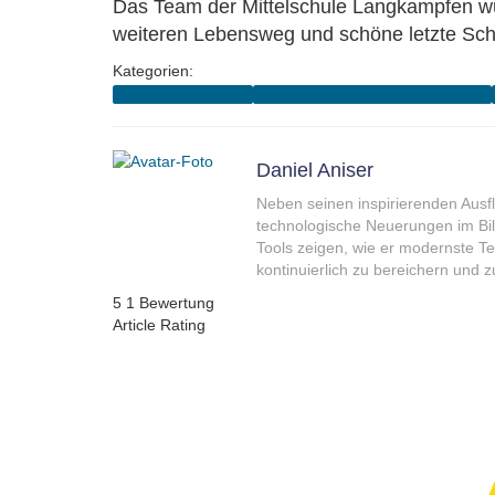
Das Team der Mittelschule Langkampfen wün
weiteren Lebensweg und schöne letzte Sch
Kategorien:
4A (2020-2024 Aniser)
4B (2020-2024 Schnellrieder-Baumann)
Daniel Aniser
Neben seinen inspirierenden Ausfl
technologische Neuerungen im Bil
Tools zeigen, wie er modernste T
kontinuierlich zu bereichern und z
5
1
Bewertung
Article Rating