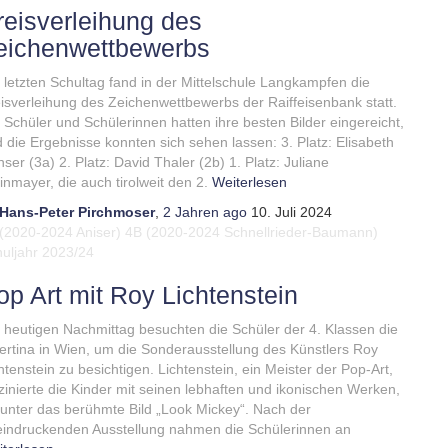
reisverleihung des
eichenwettbewerbs
letzten Schultag fand in der Mittelschule Langkampfen die
isverleihung des Zeichenwettbewerbs der Raiffeisenbank statt.
 Schüler und Schülerinnen hatten ihre besten Bilder eingereicht,
 die Ergebnisse konnten sich sehen lassen: 3. Platz: Elisabeth
ser (3a) 2. Platz: David Thaler (2b) 1. Platz: Juliane
nmayer, die auch tirolweit den 2.
Weiterlesen
Hans-Peter Pirchmoser
,
2 Jahren
ago
10. Juli 2024
(2020-2024 Aniser)
4B (2020-2024 Schnellrieder-Baumann)
uljahr 2023/24
op Art mit Roy Lichtenstein
heutigen Nachmittag besuchten die Schüler der 4. Klassen die
ertina in Wien, um die Sonderausstellung des Künstlers Roy
htenstein zu besichtigen. Lichtenstein, ein Meister der Pop-Art,
zinierte die Kinder mit seinen lebhaften und ikonischen Werken,
unter das berühmte Bild „Look Mickey“. Nach der
indruckenden Ausstellung nahmen die Schülerinnen an