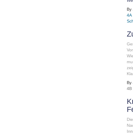
Wei
By
4A 
Sch
Z
Ges
Vor
Wie
mum
zei
Kl
By
4B
K
F
Die
Nac
Inn