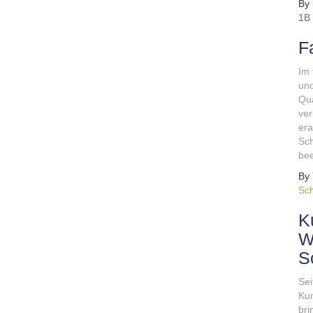
By
1B
F
Im 
und
Qua
ver
era
Sch
bee
By
Sch
K
W
S
Sei
Kun
bri