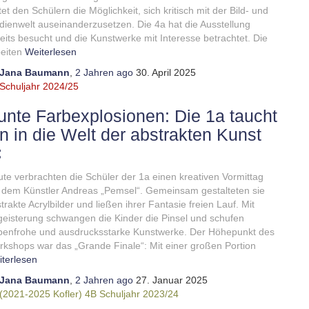
tet den Schülern die Möglichkeit, sich kritisch mit der Bild- und
ienwelt auseinanderzusetzen. Die 4a hat die Ausstellung
eits besucht und die Kunstwerke mit Interesse betrachtet. Die
eiten
Weiterlesen
Jana Baumann
,
2 Jahren
ago
30. April 2025
Schuljahr 2024/25
unte Farbexplosionen: Die 1a taucht
in in die Welt der abstrakten Kunst

te verbrachten die Schüler der 1a einen kreativen Vormittag
 dem Künstler Andreas „Pemsel“. Gemeinsam gestalteten sie
trakte Acrylbilder und ließen ihrer Fantasie freien Lauf. Mit
eisterung schwangen die Kinder die Pinsel und schufen
benfrohe und ausdrucksstarke Kunstwerke. Der Höhepunkt des
kshops war das „Grande Finale“: Mit einer großen Portion
terlesen
Jana Baumann
,
2 Jahren
ago
27. Januar 2025
(2021-2025 Kofler)
4B
Schuljahr 2023/24