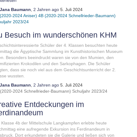
terlesen
Jana Baumann
,
2 Jahren
ago
5. Juli 2024
(2020-2024 Aniser)
4B (2020-2024 Schnellrieder-Baumann)
uljahr 2023/24
u Besuch im wunderschönen KHM
chichtsinteressierte Schüler der 4. Klassen besuchten heute
mittag die Ägyptische Sammlung im Kunsthistorischen Museum
n. Besonders beeindruckt waren sie von den Mumien, den
ifizierten Krokodilen und den Sarkophagen. Die Schüler
gten, dass sie noch viel aus dem Geschichtsunterricht der 2.
asse wussten.
Jana Baumann
,
2 Jahren
ago
5. Juli 2024
 (2020-2024 Schnellrieder-Baumann)
Schuljahr 2023/24
reative Entdeckungen im
erdinandeum
 Klasse 4b der Mittelschule Langkampfen erlebte heute
hmittag eine aufregende Exkursion ins Ferdinandeum in
sbruck. Dort erkundeten sie die Galerie und ließen sich von