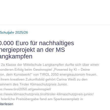
Schuljahr 2025/26
0.000 Euro für nachhaltiges
nergieprojekt an der MS
angkampfen
 2a Klasse der Mittelschule Langkampfen durfte sich über einen
onderen Erfolg beim Gewinnspiel „Powered by KI – Deine
ion, dein Kunstwerk!“ von TIROL 2050 energieautonom freuen.
 ihrem kreativen Zukunftsbild gehört Carina Weiß zu den
innern des Tiroler Klimaschutzpreis Junior.
ps://www.tirol2050.at/gewinnspiel/
ps://www.klimaschutzpreis.tirol/tiroler-klimaschutzpreis-junior/
 feierliche Preisübergabe fand am Sparkassenplatz in
terlesen