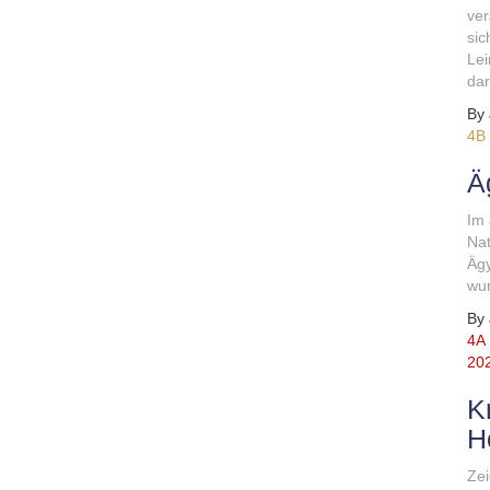
ver
sic
Lei
dar
By
4B
Ä
Im 
Nat
Ägy
wu
By
4A 
20
K
H
Zei