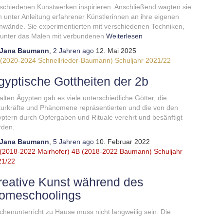
schiedenen Kunstwerken inspirieren. Anschließend wagten sie
h unter Anleitung erfahrener Künstlerinnen an ihre eigenen
nwände. Sie experimentierten mit verschiedenen Techniken,
unter das Malen mit verbundenen
Weiterlesen
Jana Baumann
,
2 Jahren
ago
12. Mai 2025
 (2020-2024 Schnellrieder-Baumann)
Schuljahr 2021/22
gyptische Gottheiten der 2b
alten Ägypten gab es viele unterschiedliche Götter, die
urkräfte und Phänomene repräsentierten und die von den
ptern durch Opfergaben und Rituale verehrt und besänftigt
rden.
Jana Baumann
,
5 Jahren
ago
10. Februar 2022
(2018-2022 Mairhofer)
4B (2018-2022 Baumann)
Schuljahr
21/22
reative Kunst während des
omeschoolings
chenunterricht zu Hause muss nicht langweilig sein. Die