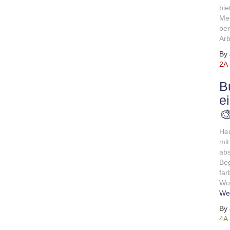
bie
Med
ber
Arb
By
2A
B
e

Heu
mit
abs
Beg
far
Wor
Wei
By
4A 