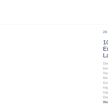
2A
1
E
L
Die
bes
Vis
Mit
Gew
htt
htt
Die
Wei