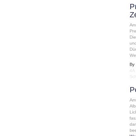
P
Z
Am 
Pre
Die
und
Dün
Wei
By
4A 
Sch
P
Am 
Alb
Lic
fas
dar
bee