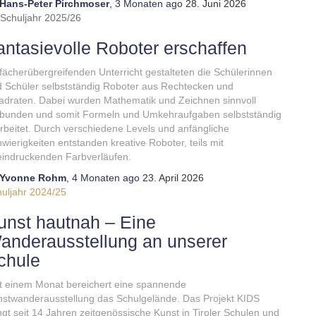
Hans-Peter Pirchmoser
,
3 Monaten
ago
28. Juni 2026
Schuljahr 2025/26
antasievolle Roboter erschaffen
fächerübergreifenden Unterricht gestalteten die Schülerinnen
 Schüler selbstständig Roboter aus Rechtecken und
draten. Dabei wurden Mathematik und Zeichnen sinnvoll
bunden und somit Formeln und Umkehraufgaben selbstständig
rbeitet. Durch verschiedene Levels und anfängliche
wierigkeiten entstanden kreative Roboter, teils mit
indruckenden Farbverläufen.
Yvonne Rohm
,
4 Monaten
ago
23. April 2026
uljahr 2024/25
unst hautnah – Eine
anderausstellung an unserer
chule
t einem Monat bereichert eine spannende
stwanderausstellung das Schulgelände. Das Projekt KIDS
ngt seit 14 Jahren zeitgenössische Kunst in Tiroler Schulen und