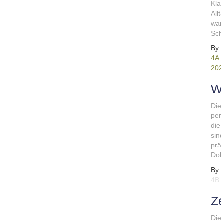
Kla
All
war
Sc
By
4A 
20
W
Die
per
die
sin
prä
Dok
By
4B
Z
Die