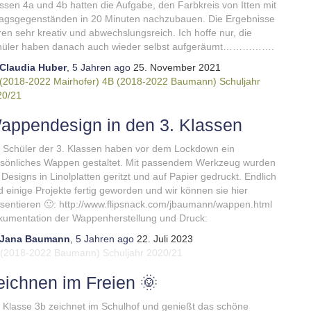
ssen 4a und 4b hatten die Aufgabe, den Farbkreis von Itten mit
tagsgegenständen in 20 Minuten nachzubauen. Die Ergebnisse
en sehr kreativ und abwechslungsreich. Ich hoffe nur, die
hüler haben danach auch wieder selbst aufgeräumt…………….
Claudia Huber
,
5 Jahren
ago
25. November 2021
(2018-2022 Mairhofer)
4B (2018-2022 Baumann)
Schuljahr
20/21
appendesign in den 3. Klassen
 Schüler der 3. Klassen haben vor dem Lockdown ein
sönliches Wappen gestaltet. Mit passendem Werkzeug wurden
 Designs in Linolplatten geritzt und auf Papier gedruckt. Endlich
d einige Projekte fertig geworden und wir können sie hier
sentieren 🙂: http://www.flipsnack.com/jbaumann/wappen.html
umentation der Wappenherstellung und Druck:
Jana Baumann
,
5 Jahren
ago
22. Juli 2023
 (2018-2022 Baumann)
Schuljahr 2020/21
eichnen im Freien 🌞
 Klasse 3b zeichnet im Schulhof und genießt das schöne