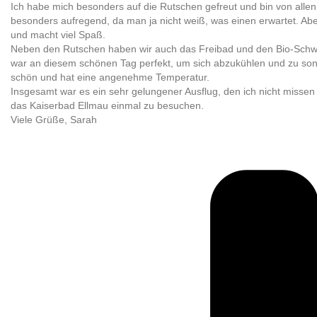
Ich habe mich besonders auf die Rutschen gefreut und bin von allen
besonders aufregend, da man ja nicht weiß, was einen erwartet. Abe
und macht viel Spaß.
Neben den Rutschen haben wir auch das Freibad und den Bio-Schwi
war an diesem schönen Tag perfekt, um sich abzukühlen und zu so
schön und hat eine angenehme Temperatur.
Insgesamt war es ein sehr gelungener Ausflug, den ich nicht misse
das Kaiserbad Ellmau einmal zu besuchen.
Viele Grüße, Sarah