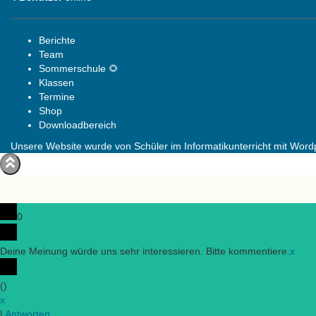
Berichte
Team
Sommerschule 🌻
Klassen
Termine
Shop
Downloadbereich
Unsere Website wurde von Schüler im Informatikunterricht mit Wordpr
0
Deine Meinung würde uns sehr interessieren. Bitte kommentiere.
x
(
)
x
|
Antworten