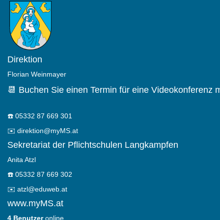
Direktion
Florian Weinmayer
📆 Buchen Sie einen Termin für eine Videokonferenz m
☎️
05332 87 669 301
✉️
direktion@myMS.at
Sekretariat der Pflichtschulen Langkampfen
Anita Atzl
☎️
05332 87 669 302
✉️
atzl@eduweb.at
www.myMS.at
4 Benutzer
online