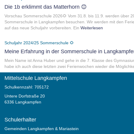
Die 1b erklimmt das Matterhorn 😊
Vorschau Sommerschule 2026🌻 Vom 31.8. bis 11.9. werden über 20
Sommerschule in Langkampfen besuchen. Wir werden mit den Ferienh
auf das neue Schuljahr vorbereiten. Ein
Weiterlesen
Schuljahr 2024/25
Sommerschule 🌻
Meine Erfahrung in der Sommerschule in Langkampfe
Mein Name ist Anna Huber und gehe in die 7. Klasse des Gymnasiums
habe ich auch diese letzten zwei Ferienwochen wieder die Möglichkei
Mittelschule Langkampfen
Schulkennzahl: 705172
Untere Dorfstraße 20
6336 Langkampfen
Schulerhalter
Gemeinden Langkampfen & Mariastein