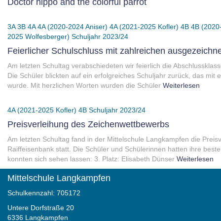
Doctor hippo and the colorful parrot
3A
3B
4A
4A (2020-2024 Aniser)
4A (2021-2025 Kofler)
4B
4B (2020
2025 Wolfesberger)
Schuljahr 2023/24
Feierlicher Schulschluss mit zahlreichen ausgezeichn
Am letzten Schultag verabschiedeten wir feierlich die Abschlusskla
Die Schüler blickten auf ein erfolgreiches Schuljahr zurück, das mi
wurde. Mit herzlichen Worten wurden die Schüler
Weiterlesen
4A (2021-2025 Kofler)
4B
Schuljahr 2023/24
Preisverleihung des Zeichenwettbewerbs
Am letzten Schultag fand in der Mittelschule Langkampfen die Prei
Raiffeisenbank statt. Die Schüler und Schülerinnen hatten ihre beste
konnten sich sehen lassen: 3. Platz: Elisabeth Dünser
Weiterlesen
Mittelschule Langkampfen
Schulkennzahl: 705172
Untere Dorfstraße 20
6336 Langkampfen