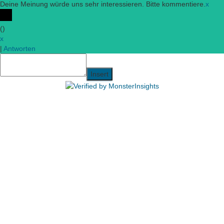
Deine Meinung würde uns sehr interessieren. Bitte kommentiere.
x
(
)
x
|
Antworten
Insert