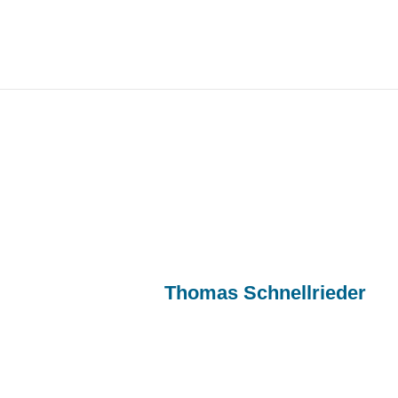
Faustball-Bundesmeister
Published by
Thomas Schnellrieder
on