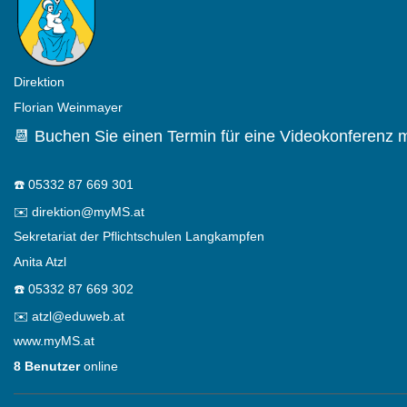
Direktion
Florian Weinmayer
📆 Buchen Sie einen Termin für eine Videokonferenz m
☎️
05332 87 669 301
✉️
direktion@myMS.at
Sekretariat der Pflichtschulen Langkampfen
Anita Atzl
☎️
05332 87 669 302
✉️
atzl@eduweb.at
www.myMS.at
8 Benutzer
online