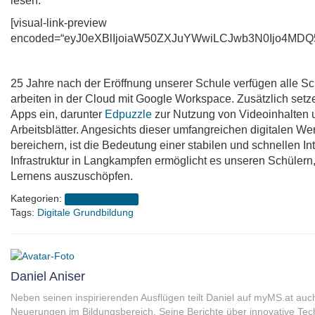
lesen:
[visual-link-preview
encoded=“eyJ0eXBlIjoiaW50ZXJuYWwiLCJwb3N0Ijo4M
25 Jahre nach der Eröffnung unserer Schule verfügen alle S
arbeiten in der Cloud mit Google Workspace. Zusätzlich setze
Apps ein, darunter
Edpuzzle
zur Nutzung von Videoinhalten
Arbeitsblätter. Angesichts dieser umfangreichen digitalen 
bereichern, ist die Bedeutung einer stabilen und schnellen In
Infrastruktur in Langkampfen ermöglicht es unseren Schülern,
Lernens auszuschöpfen.
Kategorien:
Schuljahr 2023/24
Tags:
Digitale Grundbildung
Daniel Aniser
Neben seinen inspirierenden Ausflügen teilt Daniel auf myMS.at auc
Neuerungen im Bildungsbereich. Seine Berichte über innovative Tec