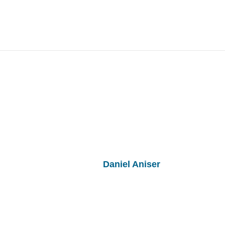
Schnelles Gigabit-Internet s
Published by
Daniel Aniser
on
31. Oktober