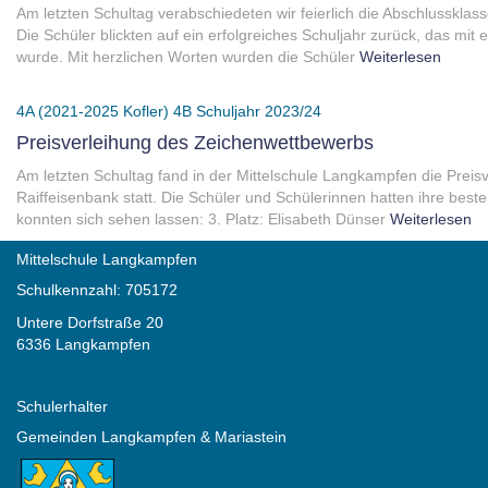
Am letzten Schultag verabschiedeten wir feierlich die Abschlusskla
Die Schüler blickten auf ein erfolgreiches Schuljahr zurück, das mi
wurde. Mit herzlichen Worten wurden die Schüler
Weiterlesen
4A (2021-2025 Kofler)
4B
Schuljahr 2023/24
Preisverleihung des Zeichenwettbewerbs
Am letzten Schultag fand in der Mittelschule Langkampfen die Prei
Raiffeisenbank statt. Die Schüler und Schülerinnen hatten ihre beste
konnten sich sehen lassen: 3. Platz: Elisabeth Dünser
Weiterlesen
Mittelschule Langkampfen
Schulkennzahl: 705172
Untere Dorfstraße 20
6336 Langkampfen
Schulerhalter
Gemeinden Langkampfen & Mariastein