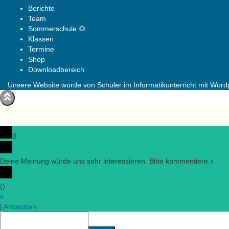
Berichte
Team
Sommerschule 🌻
Klassen
Termine
Shop
Downloadbereich
Unsere Website wurde von Schüler im Informatikunterricht mit Wordpr
0
Deine Meinung würde uns sehr interessieren. Bitte kommentiere.
x
(
)
x
|
Antworten