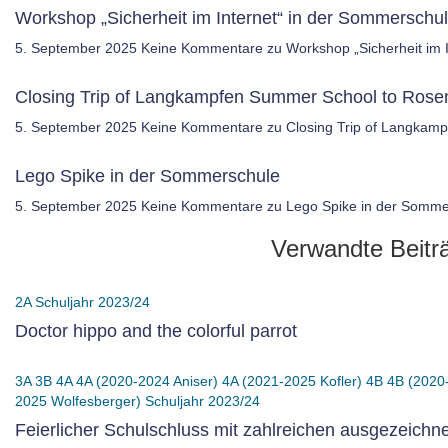
Workshop „Sicherheit im Internet“ in der Sommersch
5. September 2025
Keine Kommentare
zu Workshop „Sicherheit im
Closing Trip of Langkampfen Summer School to Ros
5. September 2025
Keine Kommentare
zu Closing Trip of Langkam
Lego Spike in der Sommerschule
5. September 2025
Keine Kommentare
zu Lego Spike in der Somme
Verwandte Beitr
2A
Schuljahr 2023/24
Doctor hippo and the colorful parrot
3A
3B
4A
4A (2020-2024 Aniser)
4A (2021-2025 Kofler)
4B
4B (2020
2025 Wolfesberger)
Schuljahr 2023/24
Feierlicher Schulschluss mit zahlreichen ausgezeichn