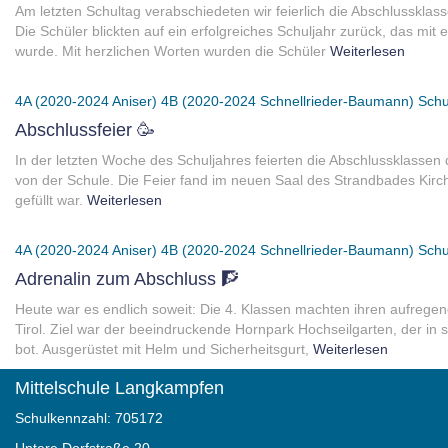
Am letzten Schultag verabschiedeten wir feierlich die Abschlusskla
Die Schüler blickten auf ein erfolgreiches Schuljahr zurück, das mi
wurde. Mit herzlichen Worten wurden die Schüler
Weiterlesen
4A (2020-2024 Aniser)
4B (2020-2024 Schnellrieder-Baumann)
Schu
Abschlussfeier 🥳
In der letzten Woche des Schuljahres feierten die Abschlussklassen
von der Schule. Die Feier fand im neuen Saal des Strandbades Kirchbi
gefüllt war.
Weiterlesen
4A (2020-2024 Aniser)
4B (2020-2024 Schnellrieder-Baumann)
Schu
Adrenalin zum Abschluss 🧗
Heute war es endlich soweit: Die 4. Klassen machten ihren aufrege
Tirol. Ziel war der beeindruckende Hornpark Hochseilgarten, der in
bot. Ausgerüstet mit Helm und Sicherheitsgurt,
Weiterlesen
Mittelschule Langkampfen
Schulkennzahl: 705172
Untere Dorfstraße 20