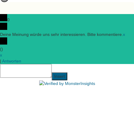
0
Deine Meinung würde uns sehr interessieren. Bitte kommentiere.
x
(
)
x
|
Antworten
Insert