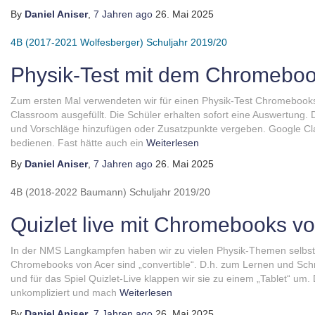
By
Daniel Aniser
,
7 Jahren
ago
26. Mai 2025
4B (2017-2021 Wolfesberger)
Schuljahr 2019/20
Physik-Test mit dem Chromebo
Zum ersten Mal verwendeten wir für einen Physik-Test Chromebooks
Classroom ausgefüllt. Die Schüler erhalten sofort eine Auswertung
und Vorschläge hinzufügen oder Zusatzpunkte vergeben. Google Clas
bedienen. Fast hätte auch ein
Weiterlesen
By
Daniel Aniser
,
7 Jahren
ago
26. Mai 2025
4B (2018-2022 Baumann)
Schuljahr 2019/20
Quizlet live mit Chromebooks v
In der NMS Langkampfen haben wir zu vielen Physik-Themen selbst pr
Chromebooks von Acer sind „convertible“. D.h. zum Lernen und Sch
und für das Spiel Quizlet-Live klappen wir sie zu einem „Tablet“ um.
unkompliziert und mach
Weiterlesen
By
Daniel Aniser
,
7 Jahren
ago
26. Mai 2025