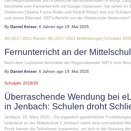
Der Regionalsender KBTV besuchte die Mittelschulen in Wörgl, Lan
berichtete vom Fernunterricht mit Google Classroom. Sie sehen im B
Direktoren (Saskia Fuchs-Roller und Rudolf Ritzer) und von Schüle
und einem Elternteil. KBTV-Bericht von der Mittelschule Niederndorf
By
Daniel Aniser
,
6 Jahren
ago
19. Mai 2025
4A (2017-2021 Rieser)
4B (2017-2021 Wolfesberger)
Schuljahr 201
Fernunterricht an der Mittelschu
Nach dem Lockdown berichtete der Regionalsender KBTV vom Dinstan
By
Daniel Aniser
,
6 Jahren
ago
19. Mai 2025
Schuljahr 2019/20
Überraschende Wendung bei eLe
in Jenbach: Schulen droht Schl
Jenbach, 10. März 2020 – Ein eigentlich gewöhnlicher Fortbildungst
Unterland an der Mittelschule 2 Jenbach nahm eine unerwartete We
Prock kamen die Teilnehmer zusammen, um sich in der Nutzung der 