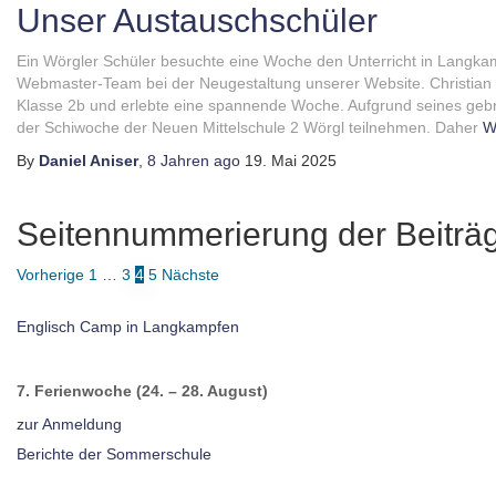
Unser Austauschschüler
Ein Wörgler Schüler besuchte eine Woche den Unterricht in Langka
Webmaster-Team bei der Neugestaltung unserer Website. Christian
Klasse 2b und erlebte eine spannende Woche. Aufgrund seines gebr
der Schiwoche der Neuen Mittelschule 2 Wörgl teilnehmen. Daher
We
By
Daniel Aniser
,
8 Jahren
ago
19. Mai 2025
Seitennummerierung der Beiträ
Vorherige
1
…
3
4
5
Nächste
Englisch Camp in Langkampfen
7. Ferienwoche (24. – 28. August)
zur Anmeldung
Berichte der Sommerschule