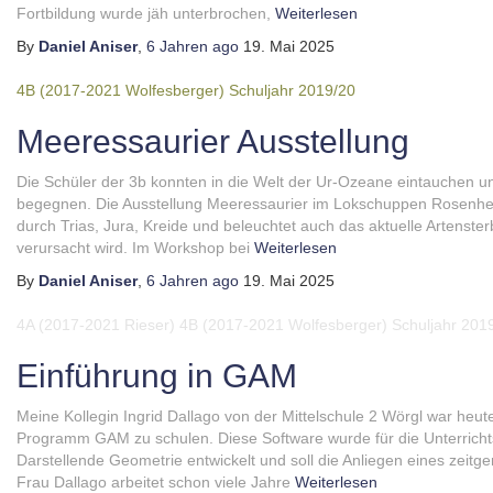
Fortbildung wurde jäh unterbrochen,
Weiterlesen
By
Daniel Aniser
,
6 Jahren
ago
19. Mai 2025
4B (2017-2021 Wolfesberger)
Schuljahr 2019/20
Meeressaurier Ausstellung
Die Schüler der 3b konnten in die Welt der Ur-Ozeane eintauchen 
begegnen. Die Ausstellung Meeressaurier im Lokschuppen Rosenheim
durch Trias, Jura, Kreide und beleuchtet auch das aktuelle Artens
verursacht wird. Im Workshop bei
Weiterlesen
By
Daniel Aniser
,
6 Jahren
ago
19. Mai 2025
4A (2017-2021 Rieser)
4B (2017-2021 Wolfesberger)
Schuljahr 201
Einführung in GAM
Meine Kollegin Ingrid Dallago von der Mittelschule 2 Wörgl war heu
Programm GAM zu schulen. Diese Software wurde für die Unterrich
Darstellende Geometrie entwickelt und soll die Anliegen eines zeit
Frau Dallago arbeitet schon viele Jahre
Weiterlesen