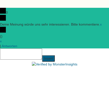
0
Deine Meinung würde uns sehr interessieren. Bitte kommentiere.
x
(
)
x
|
Antworten
Insert