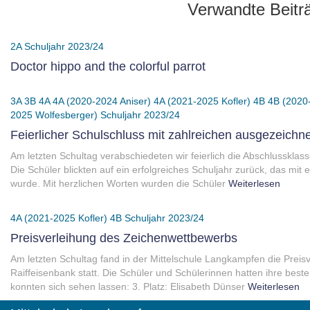
Verwandte Beitr
2A
Schuljahr 2023/24
Doctor hippo and the colorful parrot
3A
3B
4A
4A (2020-2024 Aniser)
4A (2021-2025 Kofler)
4B
4B (2020
2025 Wolfesberger)
Schuljahr 2023/24
Feierlicher Schulschluss mit zahlreichen ausgezeichn
Am letzten Schultag verabschiedeten wir feierlich die Abschlusskla
Die Schüler blickten auf ein erfolgreiches Schuljahr zurück, das mi
wurde. Mit herzlichen Worten wurden die Schüler
Weiterlesen
4A (2021-2025 Kofler)
4B
Schuljahr 2023/24
Preisverleihung des Zeichenwettbewerbs
Am letzten Schultag fand in der Mittelschule Langkampfen die Prei
Raiffeisenbank statt. Die Schüler und Schülerinnen hatten ihre beste
konnten sich sehen lassen: 3. Platz: Elisabeth Dünser
Weiterlesen