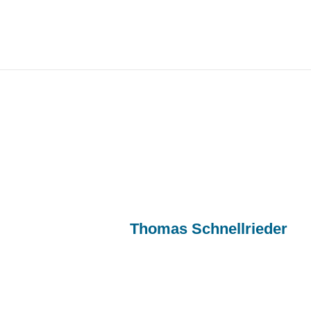
MS Langkampfen fährt zur Faustbal
Published by
Thomas Schnellrieder
o