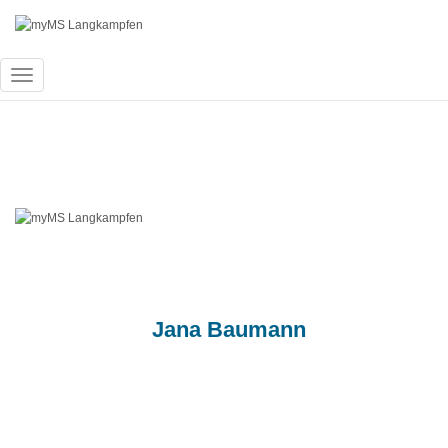
Navigation
umschalten
IMG_20231218_0
Published by
Jana Baumann
on
18. Dezem