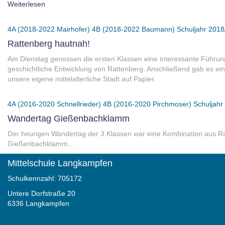
Weiterlesen
4A (2018-2022 Mairhofer)
4B (2018-2022 Baumann)
Schuljahr 2018
Rattenberg hautnah!
Am Dienstag genossen die ersten Klassen eine interessante Führung
geschichtliche Entwicklung von Rattenberg. Anschließend gab es ein 
unsere eigene mittelalterliche Stadt auf Papier.
4A (2016-2020 Schnellrieder)
4B (2016-2020 Pirchmoser)
Schuljahr
Wandertag Gießenbachklamm
Der heurigen Wandertag der 3.Klassen war eine Kombination aus R
Gießenbachklamm…
Mittelschule Langkampfen
Schulkennzahl: 705172
Untere Dorfstraße 20
6336 Langkampfen