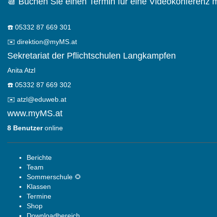
📆 Buchen Sie einen Termin für eine Videokonferenz m
☎️
05332 87 669 301
✉️
direktion@myMS.at
Sekretariat der Pflichtschulen Langkampfen
Anita Atzl
☎️
05332 87 669 302
✉️
atzl@eduweb.at
www.myMS.at
8 Benutzer
online
Berichte
Team
Sommerschule 🌻
Klassen
Termine
Shop
Downloadbereich