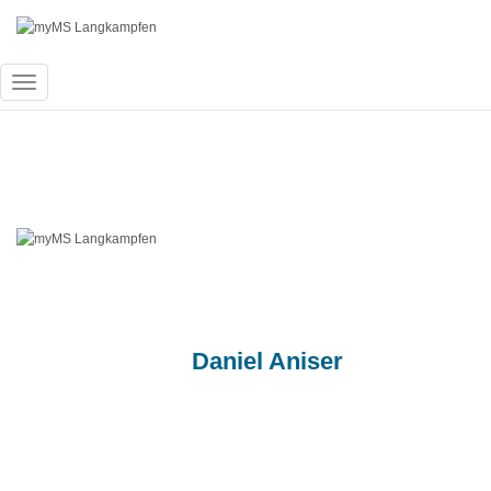
Navigation
umschalten
Ögg+MS
Published by
Daniel Aniser
on
20. Janua