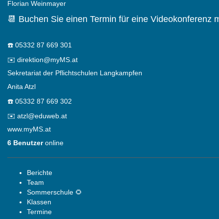
Florian Weinmayer
📆 Buchen Sie einen Termin für eine Videokonferenz m
☎️
05332 87 669 301
✉️
direktion@myMS.at
Sekretariat der Pflichtschulen Langkampfen
Anita Atzl
☎️
05332 87 669 302
✉️
atzl@eduweb.at
www.myMS.at
6 Benutzer
online
Berichte
Team
Sommerschule 🌻
Klassen
Termine