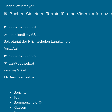
Florian Weinmayer
📆 Buchen Sie einen Termin für eine Videokonferenz m
☎️
05332 87 669 301
✉️
direktion@myMS.at
Sekretariat der Pflichtschulen Langkampfen
Anita Atzl
☎️
05332 87 669 302
✉️
atzl@eduweb.at
www.myMS.at
14 Benutzer
online
Berichte
Team
Sommerschule 🌻
Klassen