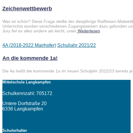
Zeichenwettbewerb
Was ist schön? Diese Frage stellte der diesjährige Raiffeisen-Malw
Unterrichts wurden verschiedenen Zugangsweisen dazu gefunden und
Jury fiel es alles andere als leicht, unter
Weiterlesen
4A (2018-2022 Mairhofer)
Schuljahr 2021/22
An die kommende 1a!
Die 4a heißt die kommende 1a im neuen Schuljahr 2022/23 bereits jet
Mittelschule Langkampfen
Schulkennzahl: 705172
Untere Dorfstraße 20
6336 Langkampfen
Schulerhalter