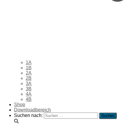
1A
1B
2A
2B
3A
3B
4A
4B
Shop
Downloadbereich
Suchen nach: