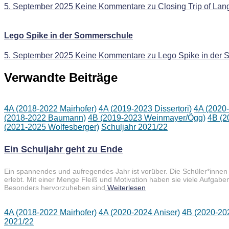
5. September 2025
Keine Kommentare
zu Closing Trip of L
Lego Spike in der Sommerschule
5. September 2025
Keine Kommentare
zu Lego Spike in der
Verwandte Beiträge
4A (2018-2022 Mairhofer)
4A (2019-2023 Dissertori)
4A (2020-
(2018-2022 Baumann)
4B (2019-2023 Weinmayer/Ögg)
4B (2
(2021-2025 Wolfesberger)
Schuljahr 2021/22
Ein Schuljahr geht zu Ende
Ein spannendes und aufregendes Jahr ist vorüber. Die Schüler*innen h
erlebt. Mit einer Menge Fleiß und Motivation haben sie viele Aufgab
Besonders hervorzuheben sind
Weiterlesen
4A (2018-2022 Mairhofer)
4A (2020-2024 Aniser)
4B (2020-20
2021/22