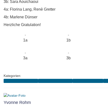
3b: Sara Aouichaoui
4a: Florina Lang, Renè Gretter
4b: Marlene Dünser
Herzliche Gratulation!
1a
1b
3a
3b
Kategorien:
4A (2018-2022 Mairhofer)
4A (2019-2023 Dissertori)
4A (2020-2024 Aniser)
4A
Yvonne Rohm