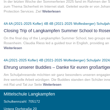
In der letzten Woche der Sommerferien 2025 fand im Rahmen der
zum Thema Sicherheit im Internet statt. Geleitet wurde er von Jo
Protection Services. Ziel
Weiterlesen
4A
4A (2021-2025 Kofler)
4B
4B (2021-2025 Wolfesberger)
Schuljah
Closing Trip of Langkampfen Summer School to Ros
On the final day of the Langkampfen Summer School, two groups we
Rosenheim. Claudia Riess led a guided tour in English, providing an e
Weiterlesen
4A (2021-2025 Kofler)
4B (2021-2025 Wolfesberger)
Schuljahr 2024
Ehrung unserer Buddies – Danke für euren großartige
Am Schuljahresende möchten wir ganz besonders unseren engagier
ihre wertvolle Arbeit würdigen. Die Buddies standen den Schüler:in
mit Rat und Tat zur Seite
Weiterlesen
Mittelschule Langkampfen
Schulkennzahl: 705172
Untere Dorfstraße 20