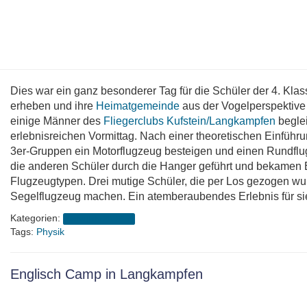
Dies war ein ganz besonderer Tag für die Schüler der 4. Klass
erheben und ihre
Heimatgemeinde
aus der Vogelperspektive
einige Männer des
Fliegerclubs Kufstein/Langkampfen
beglei
erlebnisreichen Vormittag. Nach einer theoretischen Einführ
3er-Gruppen ein Motorflugzeug besteigen und einen Rundflu
die anderen Schüler durch die Hanger geführt und bekamen 
Flugzeugtypen. Drei mutige Schüler, die per Los gezogen wur
Segelflugzeug machen. Ein atemberaubendes Erlebnis für si
Kategorien:
Schuljahr 2016/17
Tags:
Physik
Englisch Camp in Langkampfen