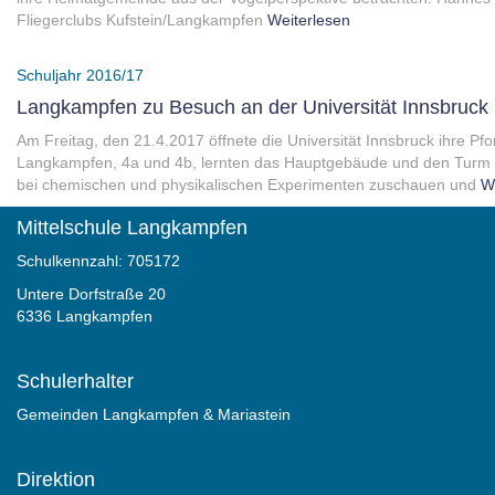
Fliegerclubs Kufstein/Langkampfen
Weiterlesen
Schuljahr 2016/17
Langkampfen zu Besuch an der Universität Innsbruck
Am Freitag, den 21.4.2017 öffnete die Universität Innsbruck ihre P
Langkampfen, 4a und 4b, lernten das Hauptgebäude und den Turm d
bei chemischen und physikalischen Experimenten zuschauen und
We
Mittelschule Langkampfen
Schulkennzahl: 705172
Untere Dorfstraße 20
6336 Langkampfen
Schulerhalter
Gemeinden Langkampfen & Mariastein
Direktion