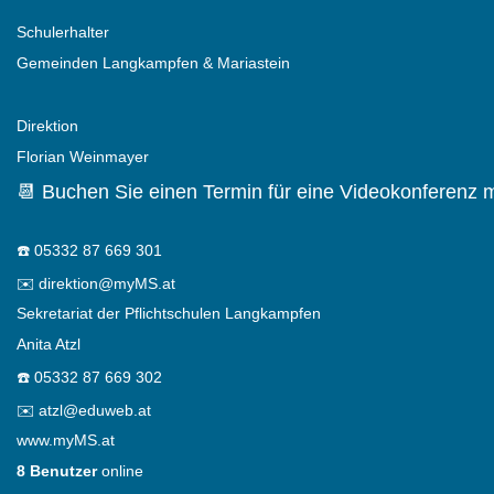
Schulerhalter
Gemeinden Langkampfen & Mariastein
Direktion
Florian Weinmayer
📆 Buchen Sie einen Termin für eine Videokonferenz m
☎️
05332 87 669 301
✉️
direktion@myMS.at
Sekretariat der Pflichtschulen Langkampfen
Anita Atzl
☎️
05332 87 669 302
✉️
atzl@eduweb.at
www.myMS.at
8 Benutzer
online