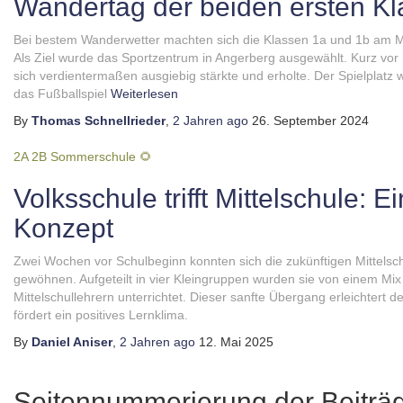
Wandertag der beiden ersten K
Bei bestem Wanderwetter machten sich die Klassen 1a und 1b am M
Als Ziel wurde das Sportzentrum in Angerberg ausgewählt. Kurz vor M
sich verdientermaßen ausgiebig stärkte und erholte. Der Spielplat
das Fußballspiel
Weiterlesen
By
Thomas Schnellrieder
,
2 Jahren
ago
26. September 2024
2A
2B
Sommerschule 🌻
Volksschule trifft Mittelschule: 
Konzept
Zwei Wochen vor Schulbeginn konnten sich die zukünftigen Mittelsch
gewöhnen. Aufgeteilt in vier Kleingruppen wurden sie von einem Mix
Mittelschullehrern unterrichtet. Dieser sanfte Übergang erleichtert d
fördert ein positives Lernklima.
By
Daniel Aniser
,
2 Jahren
ago
12. Mai 2025
Seitennummerierung der Beiträ