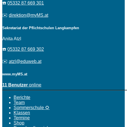
☎️
05332 87 669 301
✉️
direktion@myMS.at
Sekretariat der Pflichtschulen Langkampfen
Anita Atzl
☎️
05332 87 669 302
✉️
atzl@eduweb.at
www.myMS.at
11 Benutzer
online
Berichte
Team
Sommerschule 🌻
Klassen
Termine
Shop