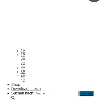
1A
1B
2A
2B
3A
3B
4A
4B
Shop
Downloadbereich
Suchen nach: