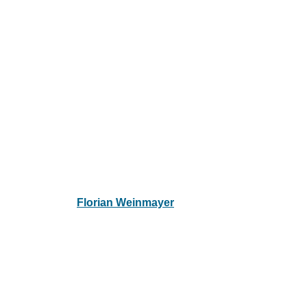
BIZ Besuch der 3a beim AMS in Kuf
Published by
Florian Weinmayer
on
9. April 2026
9. April 