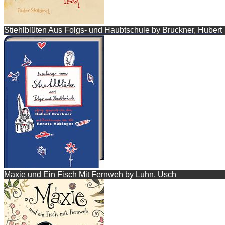
Stiehlblüten Aus Folgs- und Haubtschule by Bruckner, Hubert
Maxie und Ein Fisch Mit Fernweh by Luhn, Usch