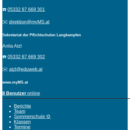
☎️
05332 87 669 301
✉️
direktion@myMS.at
Sekretariat der Pflichtschulen Langkampfen
Anita Atzl
☎️
05332 87 669 302
✉️
atzl@eduweb.at
www.myMS.at
8 Benutzer
online
Berichte
Team
Sommerschule 🌻
Klassen
Termine