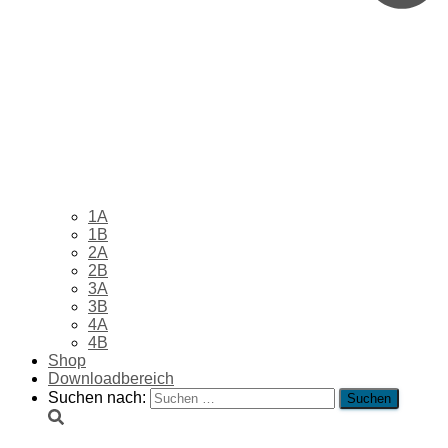
1A
1B
2A
2B
3A
3B
4A
4B
Shop
Downloadbereich
Suchen nach: