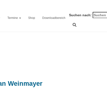
Suchen nach:
Termine
Shop
Downloadbereich
Tag der offenen Tür
ian Weinmayer
on
3. Dezember 2024