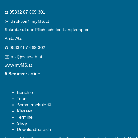
☎️
05332 87 669 301
✉️
direktion@myMS.at
Sekretariat der Pflichtschulen Langkampfen
Anita Atzl
☎️
05332 87 669 302
✉️
atzl@eduweb.at
www.myMS.at
9 Benutzer
online
Berichte
Team
Sommerschule 🌻
Klassen
Termine
Shop
Downloadbereich