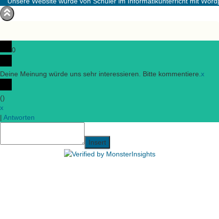
Unsere Website wurde von Schüler im Informatikunterricht mit Wordpr
0
Deine Meinung würde uns sehr interessieren. Bitte kommentiere.
x
(
)
x
|
Antworten
Insert