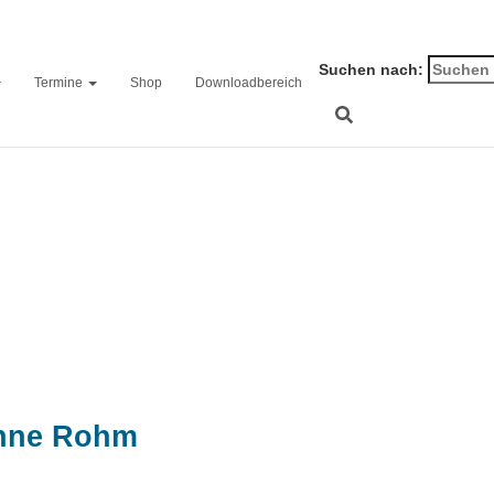
Suchen nach:
Termine
Shop
Downloadbereich
 Design – Die Vorbereit
auf Hochtouren
nne Rohm
on
26. September 2023
2