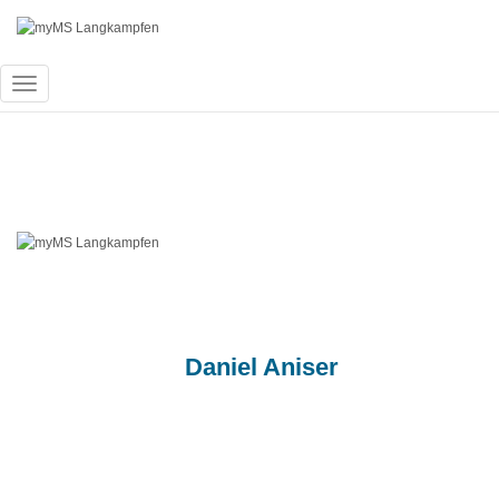
Navigation
umschalten
Kuprian6
Published by
Daniel Aniser
on
8. Septemb