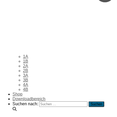
1A
1B
2A
2B
3A
3B
4A
4B
Shop
Downloadbereich
Suchen nach: