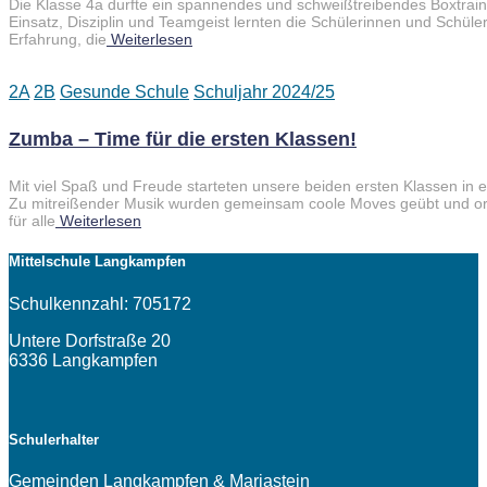
Die Klasse 4a durfte ein spannendes und schweißtreibendes Boxtrainin
Einsatz, Disziplin und Teamgeist lernten die Schülerinnen und Schül
Erfahrung, die
Weiterlesen
2A
2B
Gesunde Schule
Schuljahr 2024/25
Zumba – Time für die ersten Klassen!
Mit viel Spaß und Freude starteten unsere beiden ersten Klassen in
Zu mitreißender Musik wurden gemeinsam coole Moves geübt und ordent
für alle
Weiterlesen
Mittelschule Langkampfen
Schulkennzahl: 705172
Untere Dorfstraße 20
6336 Langkampfen
Schulerhalter
Gemeinden Langkampfen & Mariastein