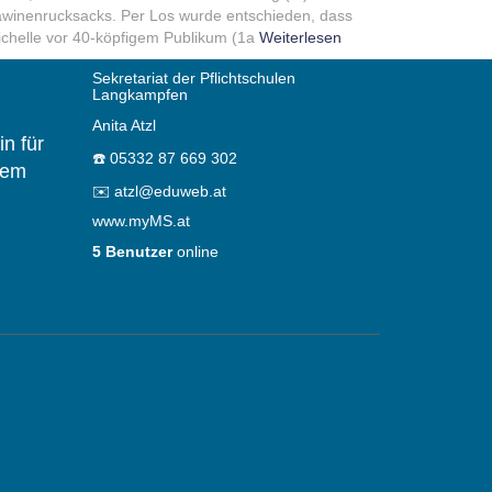
winenrucksacks. Per Los wurde entschieden, dass
chelle vor 40-köpfigem Publikum (1a
Weiterlesen
Sekretariat der Pflichtschulen
Langkampfen
Anita Atzl
n für
☎️
05332 87 669 302
dem
✉️
atzl@eduweb.at
www.myMS.at
5 Benutzer
online