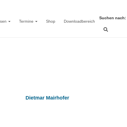
Suchen nach:
ssen
Termine
Shop
Downloadbereich
Rennradprojekt
blished by
Dietmar Mairhofer
on
6. Mai 2016
5. Mai 2