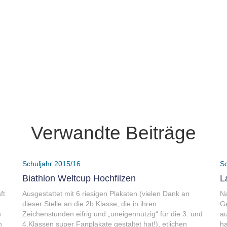
Verwandte Beiträge
Schuljahr 2015/16
Sc
Biathlon Weltcup Hochfilzen
L
ft
Ausgestattet mit 6 riesigen Plakaten (vielen Dank an
N
dieser Stelle an die 2b Klasse, die in ihren
Ge
h
Zeichenstunden eifrig und „uneigennützig“ für die 3. und
au
n
4.Klassen super Fanplakate gestaltet hat!), etlichen
ha