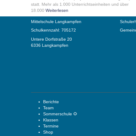
statt. Mehr als 1.000 Unterrichtseinheiten und über
18.000
Weiterlesen
Mittelschule Langkampfen
Schulerh
Schulkennzahl: 705172
Gemeind
Untere Dorfstraße 20
6336 Langkampfen
Berichte
Team
Sommerschule 🌻
Klassen
Termine
Shop