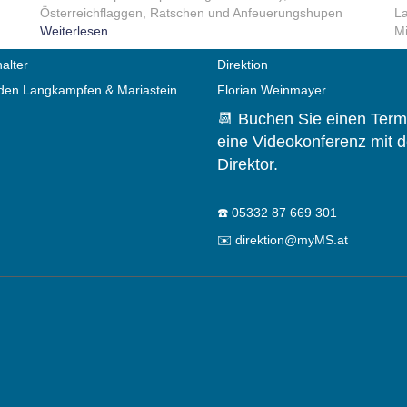
Österreichflaggen, Ratschen und Anfeuerungshupen
La
Weiterlesen
Mi
alter
Direktion
en Langkampfen & Mariastein
Florian Weinmayer
📆 Buchen Sie einen Termi
eine Videokonferenz mit 
Direktor.
☎️
05332 87 669 301
✉️
direktion@myMS.at