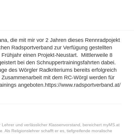
ana, die mit mir vor 2 Jahren dieses Rennradpojekt
schen Radsportverband zur Verfügung gestellten
rühjahr einen Projekt-Neustart. Mittlerweile 8
geistert bei den Schnuppertrainingsfahrten dabei.
ge des Wörgler Radkriteriums bereits erfolgreich
 in Zusammenarbeit mit dem RC-Wörgl werden für
ainings angeboten.https://www.radsportverband.at/
r Lehrer und verlässlicher Klassenvorstand, bereichert myMS.at
. Als Religionslehrer schafft er es, tiefgreifende moralische