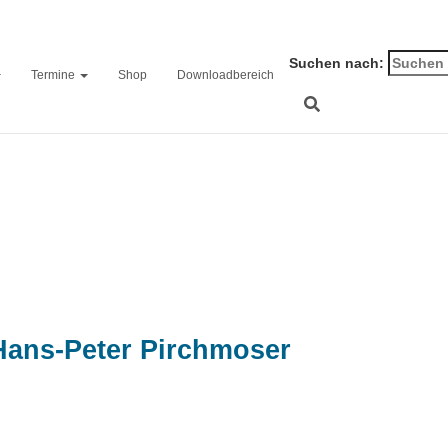
Suchen nach:
Termine
Shop
Downloadbereich
IMG_20250701_104353
Hans-Peter Pirchmoser
on
1. Juli 2