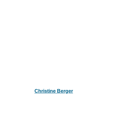
Sportwoche 3. Klasse
Published by
Christine Berger
on
12. Juni 2025
12. Juni 2