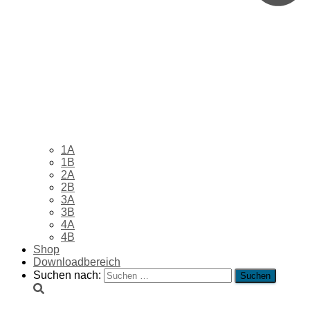
1A
1B
2A
2B
3A
3B
4A
4B
Shop
Downloadbereich
Suchen nach: