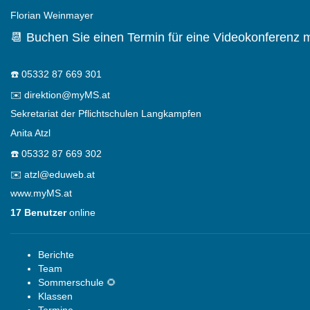
Florian Weinmayer
📆 Buchen Sie einen Termin für eine Videokonferenz m
☎️
05332 87 669 301
✉️
direktion@myMS.at
Sekretariat der Pflichtschulen Langkampfen
Anita Atzl
☎️
05332 87 669 302
✉️
atzl@eduweb.at
www.myMS.at
17 Benutzer
online
Berichte
Team
Sommerschule 🌻
Klassen