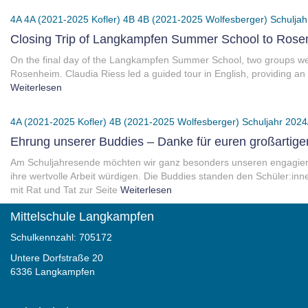
4A
4A (2021-2025 Kofler)
4B
4B (2021-2025 Wolfesberger)
Schuljah
Closing Trip of Langkampfen Summer School to Ros
On the final day of the Langkampfen Summer School, two groups we
Rosenheim. Claudia Riess led a guided tour in English, providing an e
Weiterlesen
4A (2021-2025 Kofler)
4B (2021-2025 Wolfesberger)
Schuljahr 2024
Ehrung unserer Buddies – Danke für euren großartige
Am Schuljahresende möchten wir ganz besonders unseren engagier
ihre wertvolle Arbeit würdigen. Die Buddies standen den Schüler:in
mit Rat und Tat zur Seite
Weiterlesen
Mittelschule Langkampfen
Schulkennzahl: 705172
Untere Dorfstraße 20
6336 Langkampfen