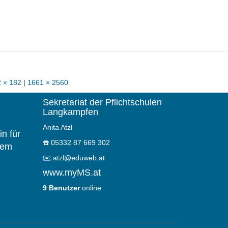
 × 182
|
1661 × 2560
Sekretariat der Pflichtschulen
Langkampfen
Anita Atzl
n für
☎️
05332 87 669 302
dem
✉️
atzl@eduweb.at
www.myMS.at
9 Benutzer
online