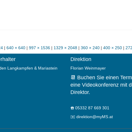
24
|
640 × 640
|
997 × 1536
|
1329 × 2048
|
360 × 240
|
400 × 250
|
272
rhalter
Direktion
en Langkampfen & Mariastein
Florian Weinmayer
📆 Buchen Sie einen Termi
eine Videokonferenz mit 
Direktor.
☎️
05332 87 669 301
✉️
direktion@myMS.at