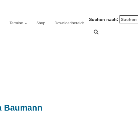
Suchen nach:
Termine
Shop
Downloadbereich
20211215_165505
a Baumann
on
16. Dezember 2021
1