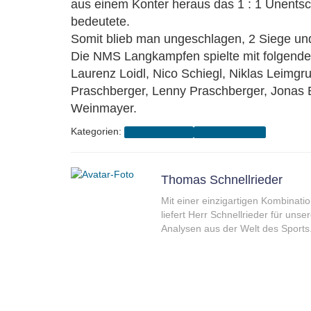
aus einem Konter heraus das 1 : 1 Unentsc
bedeutete.
Somit blieb man ungeschlagen, 2 Siege und
Die NMS Langkampfen spielte mit folgende
Laurenz Loidl, Nico Schiegl, Niklas Leimg
Praschberger, Lenny Praschberger, Jonas 
Weinmayer.
Kategorien:
Gesunde Schule
Schuljahr 2018/19
Thomas Schnellrieder
Mit einer einzigartigen Kombinati
liefert Herr Schnellrieder für uns
Analysen aus der Welt des Sports