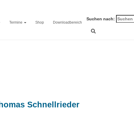
Suchen nach:
Termine
Shop
Downloadbereich
ngkampfen Vize-Bezirks
homas Schnellrieder
on
13. Mai 20