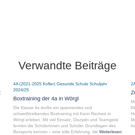
Verwandte Beiträge
4A (2021-2025 Kofler)
Gesunde Schule
Schuljahr
2
2024/25
t
Z
Boxtraining der 4a in Wörgl
Mi
Die Klasse 4a durfte ein spannendes und
Kl
schweißtreibendes Boxtraining mit Karin Recheis in
H
Wörgl erleben. Mit viel Einsatz, Disziplin und Teamgeist
Mo
lernten die Schülerinnen und Schüler Grundlagen des
to
Boxsports kennen – eine tolle Erfahrung, die
Weiterlesen