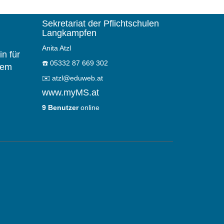
Sekretariat der Pflichtschulen
Langkampfen
Anita Atzl
n für
☎️
05332 87 669 302
dem
✉️
atzl@eduweb.at
www.myMS.at
9 Benutzer
online