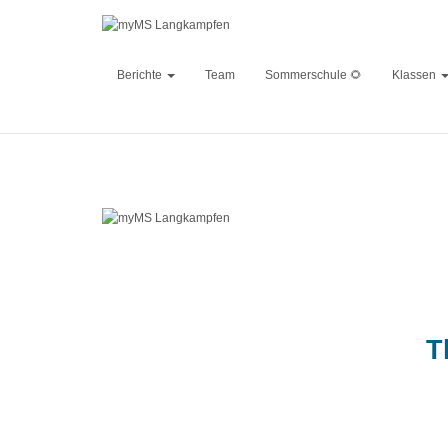
Berichte
Team
Sommerschule 🌻
Klassen
NMS La
Published by
T