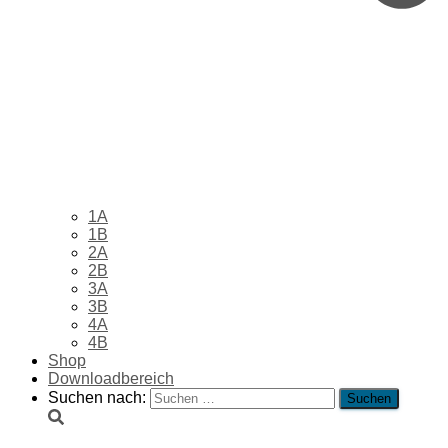
1A
1B
2A
2B
3A
3B
4A
4B
Shop
Downloadbereich
Suchen nach: